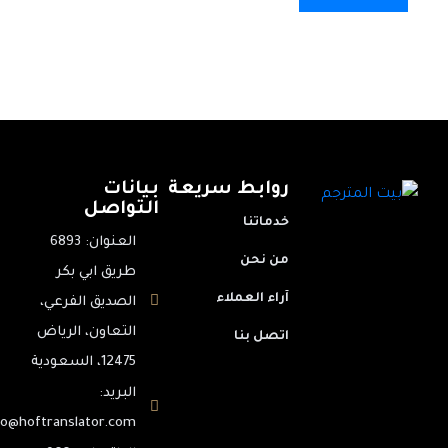
روابط سريعة
بيانات
التواصل
خدماتنا
العنوان: 6893
من نحن
طريق ابي بكر
آراء العملاء
الصديق الفرعي،
التعاون، الرياض
اتصل بنا
12475، السعودية
البريد:
info@hoftranslator.com